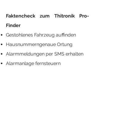
Faktencheck zum Thitronik Pro-
Finder
Gestohlenes Fahrzeug auffinden
Hausnummerngenaue Ortung
Alarmmeldungen per SMS erhalten
Alarmanlage fernsteuern
Geräte (Bspw. Klimaanlage und
Heizung) fernsteuern
Spannungen überwachen
Keine monatlichen Kosten
Ortung von jedem Ort aus
Geoforcing
Dauerhaft aktiv oder schaltbar